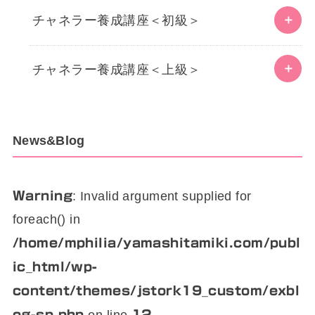
チャネラー養成講座＜初級＞
チャネラー養成講座＜上級＞
News&Blog
: Invalid argument supplied for
Warning
foreach() in
/home/mphilia/yamashitamiki.com/publ
ic_html/wp-
content/themes/jstork19_custom/exbl
og-sp.php
12