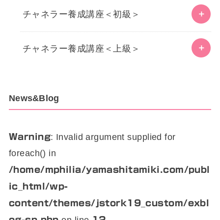
チャネラー養成講座＜初級＞
チャネラー養成講座＜上級＞
News&Blog
: Invalid argument supplied for
Warning
foreach() in
/home/mphilia/yamashitamiki.com/publ
ic_html/wp-
content/themes/jstork19_custom/exbl
og-sp.php
12