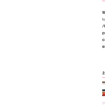
W
f
/
p
c
e