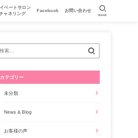
イベートサロン
Facebook
お問い合わせ
&チャネリング
SEARCH
座
養成講座
養成講座
イベートサロン
書記チャネリング
書記チャネリング体験手記
リアルチャネリング
写真による遠隔チャネリング
オンラインチャネリング
検
索:
カテゴリー
未分類
News & Blog
お客様の声