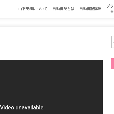
プラ
山下美樹について
自動書記とは
自動書記講座
自動書記マスター講
自動書記セラピスト
自動書記チャネラー
プラ
自動
自動