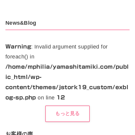
News&Blog
: Invalid argument supplied for
Warning
foreach() in
/home/mphilia/yamashitamiki.com/publ
ic_html/wp-
content/themes/jstork19_custom/exbl
on line
og-sp.php
12
もっと見る
お客様の声