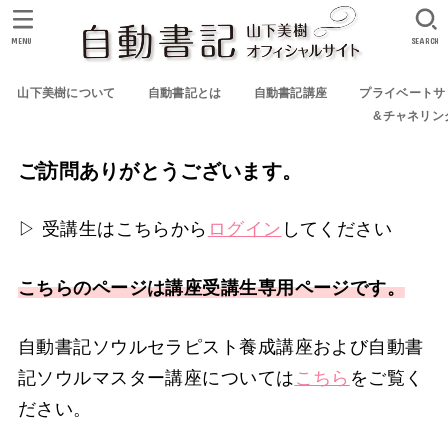
MENU
SEARCH
山下美樹について
自動書記とは
自動書記講座
プライベートサ
&チャネリン
ご訪問ありがとうございます。
▷ 受講生はこちらから
ログイン
してください
こちらのページは講座受講生専用ページです。
自動書記ソウルセラピスト養成講座および自動書
記ソウルマスター講座については
こちら
をご覧く
ださい。