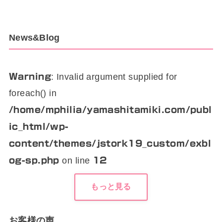
News&Blog
: Invalid argument supplied for
Warning
foreach() in
/home/mphilia/yamashitamiki.com/publ
ic_html/wp-
content/themes/jstork19_custom/exbl
on line
og-sp.php
12
もっと見る
お客様の声