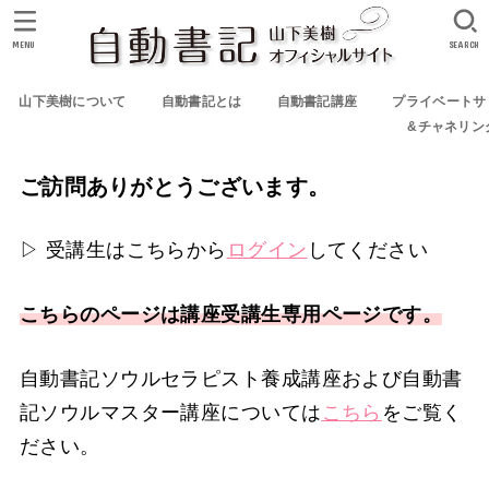
MENU
SEARCH
山下美樹について
自動書記とは
自動書記講座
プライベートサ
&チャネリン
ご訪問ありがとうございます。
▷ 受講生はこちらから
ログイン
してください
こちらのページは講座受講生専用ページです。
自動書記ソウルセラピスト養成講座および自動書
記ソウルマスター講座については
こちら
をご覧く
ださい。