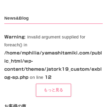
News&Blog
: Invalid argument supplied for
Warning
foreach() in
/home/mphilia/yamashitamiki.com/publ
ic_html/wp-
content/themes/jstork19_custom/exbl
on line
og-sp.php
12
もっと見る
お客様の声