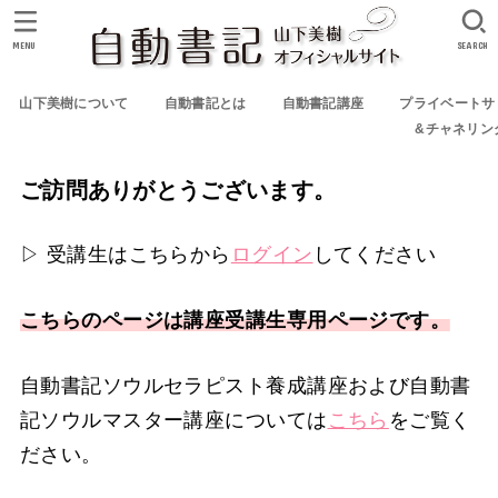
MENU
SEARCH
山下美樹について
自動書記とは
自動書記講座
プライベートサ
&チャネリン
ご訪問ありがとうございます。
▷ 受講生はこちらから
ログイン
してください
こちらのページは講座受講生専用ページです。
自動書記ソウルセラピスト養成講座および自動書
記ソウルマスター講座については
こちら
をご覧く
ださい。