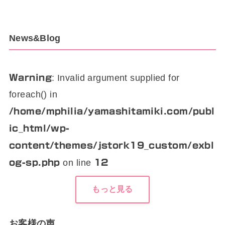
News&Blog
: Invalid argument supplied for
Warning
foreach() in
/home/mphilia/yamashitamiki.com/publ
ic_html/wp-
content/themes/jstork19_custom/exbl
on line
og-sp.php
12
もっと見る
お客様の声