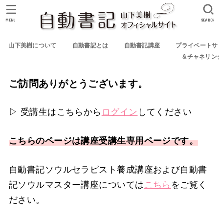
MENU
SEARCH
山下美樹について
自動書記とは
自動書記講座
プライベートサ
&チャネリン
ご訪問ありがとうございます。
▷ 受講生はこちらから
ログイン
してください
こちらのページは講座受講生専用ページです。
自動書記ソウルセラピスト養成講座および自動書
記ソウルマスター講座については
こちら
をご覧く
ださい。