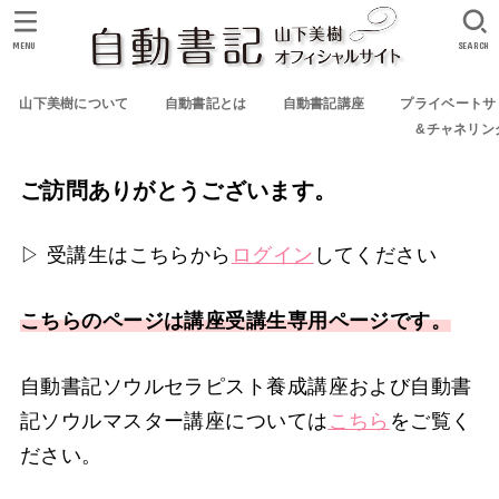
MENU
SEARCH
山下美樹について
自動書記とは
自動書記講座
プライベートサ
&チャネリン
ご訪問ありがとうございます。
▷ 受講生はこちらから
ログイン
してください
こちらのページは講座受講生専用ページです。
自動書記ソウルセラピスト養成講座および自動書
記ソウルマスター講座については
こちら
をご覧く
ださい。