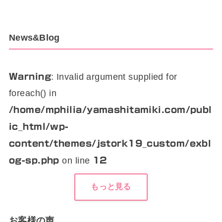
News&Blog
: Invalid argument supplied for
Warning
foreach() in
/home/mphilia/yamashitamiki.com/publ
ic_html/wp-
content/themes/jstork19_custom/exbl
on line
og-sp.php
12
もっと見る
お客様の声