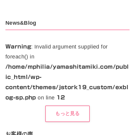
News&Blog
: Invalid argument supplied for
Warning
foreach() in
/home/mphilia/yamashitamiki.com/publ
ic_html/wp-
content/themes/jstork19_custom/exbl
on line
og-sp.php
12
もっと見る
お客様の声