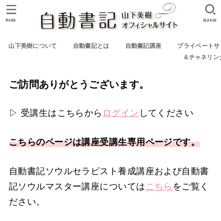
MENU
SEARCH
山下美樹について
自動書記とは
自動書記講座
プライベートサ
&チャネリン
ご訪問ありがとうございます。
▷ 受講生はこちらから
ログイン
してください
こちらのページは講座受講生専用ページです。
自動書記ソウルセラピスト養成講座および自動書
記ソウルマスター講座については
こちら
をご覧く
ださい。