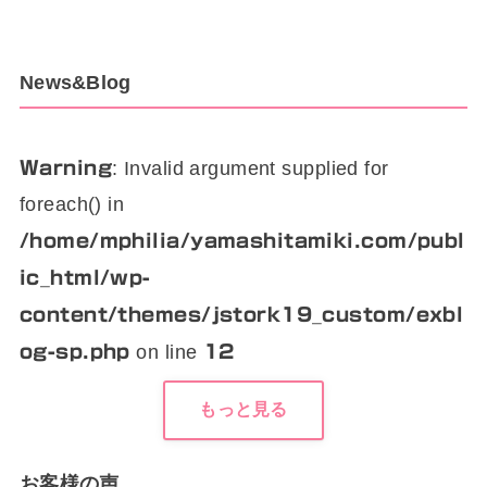
News&Blog
: Invalid argument supplied for
Warning
foreach() in
/home/mphilia/yamashitamiki.com/publ
ic_html/wp-
content/themes/jstork19_custom/exbl
on line
og-sp.php
12
もっと見る
お客様の声