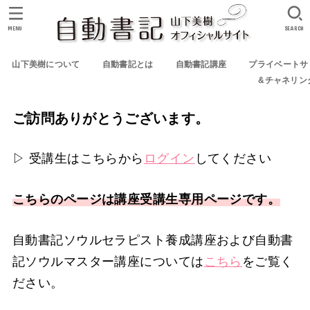
MENU
SEARCH
山下美樹について
自動書記とは
自動書記講座
プライベートサ
&チャネリン
ご訪問ありがとうございます。
▷ 受講生はこちらから
ログイン
してください
こちらのページは講座受講生専用ページです。
自動書記ソウルセラピスト養成講座および自動書
記ソウルマスター講座については
こちら
をご覧く
ださい。