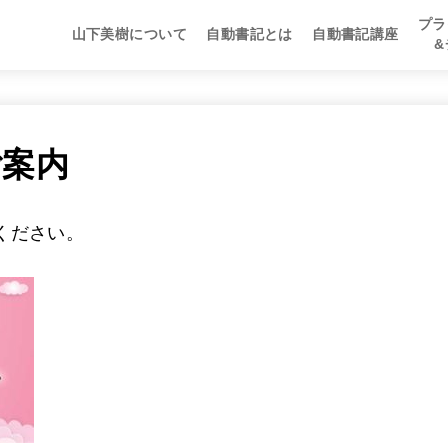
プラ
山下美樹について
自動書記とは
自動書記講座
自動書記マスター講
自動書記セラピスト
自動書記チャネラー
プラ
自動
自動
ご案内
ください。