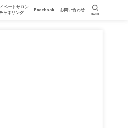
イベートサロン
Facebook
お問い合わせ
&チャネリング
SEARCH
座
養成講座
養成講座
イベートサロン
書記チャネリング
書記チャネリング体験手記
リアルチャネリング
写真による遠隔チャネリング
オンラインチャネリング