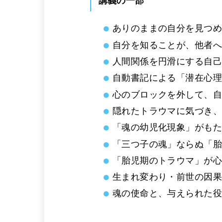
講義の一部
ありのままの自分を見つ
自分を知ることが、他者
人間関係を円滑にする自
自動書記による「潜在心
心のブロックを外して、
隠れたトラウマに気づき
「魂の幼児化現象」がも
「三つ子の魂」ならぬ「
「胎児期のトラウマ」が
生まれ変わり・前世の因
魂の使命と、与えられた