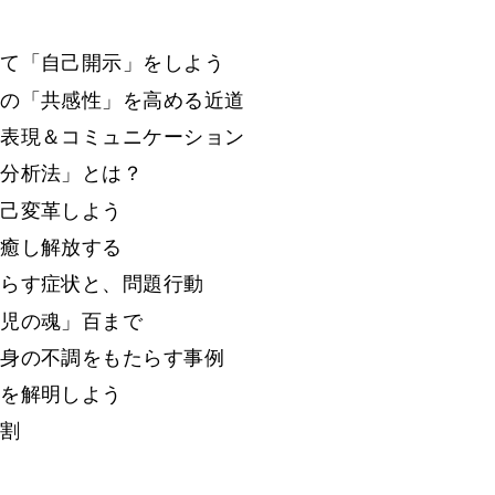
めて「自己開示」をしよう
への「共感性」を高める近道
己表現＆コミュニケーション
理分析法」とは？
自己変革しよう
、癒し解放する
たらす症状と、問題行動
胎児の魂」百まで
心身の不調をもたらす事例
果を解明しよう
役割