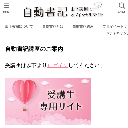
MENU
SEARCH
山下美樹について
自動書記とは
自動書記講座
プライベートサ
&チャネリン
自動書記講座のご案内
受講生は以下より
ログイン
してください。