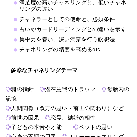
満足度の高いチャネリングと、低いチャネ
リングの違い
チャネラーとしての使命と、必須条件
占いやカードリーディングとの違いを示す
集中力を養い、深い洞察を行う瞑想法
チャネリングの精度を高めるetc
多彩なチャネリングテーマ
◎
魂の指針
◎
潜在意識のトラウマ
◎
母胎内の
記憶
◎
人間関係（双方の思い・前世の関わり）など
◎
前世の因果
◎
恋愛、結婚の相性
◎
子どもの本音や才能
◎
ペットの思い
◎
心身の不調の原因
◎
リサーチチャネリング