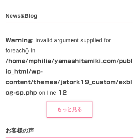
News&Blog
: Invalid argument supplied for
Warning
foreach() in
/home/mphilia/yamashitamiki.com/publ
ic_html/wp-
content/themes/jstork19_custom/exbl
on line
og-sp.php
12
もっと見る
お客様の声