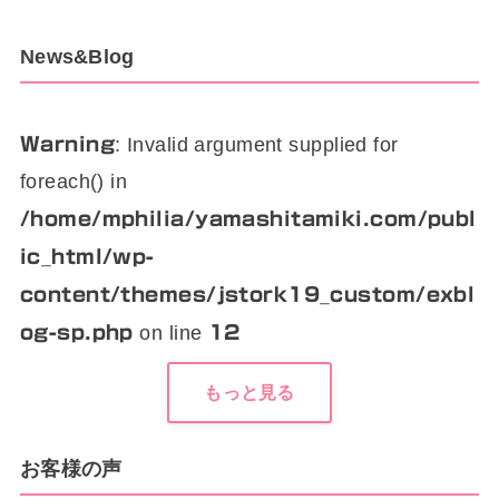
News&Blog
: Invalid argument supplied for
Warning
foreach() in
/home/mphilia/yamashitamiki.com/publ
ic_html/wp-
content/themes/jstork19_custom/exbl
on line
og-sp.php
12
もっと見る
お客様の声