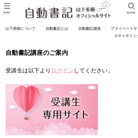
MENU
SEARCH
山下美樹について
自動書記とは
自動書記講座
プライベートサ
&チャネリン
自動書記講座のご案内
受講生は以下より
ログイン
してください。