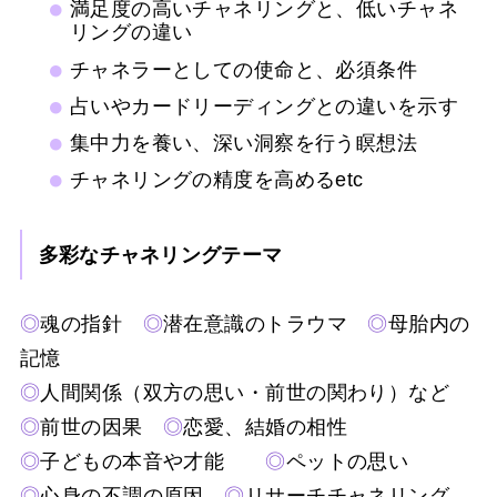
満足度の高いチャネリングと、低いチャネ
リングの違い
チャネラーとしての使命と、必須条件
占いやカードリーディングとの違いを示す
集中力を養い、深い洞察を行う瞑想法
チャネリングの精度を高めるetc
多彩なチャネリングテーマ
◎
魂の指針
◎
潜在意識のトラウマ
◎
母胎内の
記憶
◎
人間関係（双方の思い・前世の関わり）など
◎
前世の因果
◎
恋愛、結婚の相性
◎
子どもの本音や才能
◎
ペットの思い
◎
心身の不調の原因
◎
リサーチチャネリング