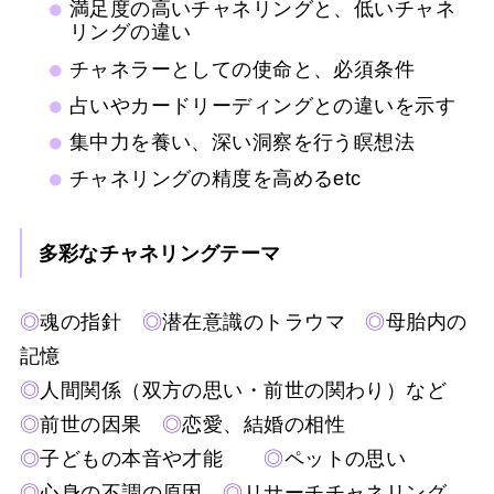
満足度の高いチャネリングと、低いチャネ
リングの違い
チャネラーとしての使命と、必須条件
占いやカードリーディングとの違いを示す
集中力を養い、深い洞察を行う瞑想法
チャネリングの精度を高めるetc
多彩なチャネリングテーマ
◎
魂の指針
◎
潜在意識のトラウマ
◎
母胎内の
記憶
◎
人間関係（双方の思い・前世の関わり）など
◎
前世の因果
◎
恋愛、結婚の相性
◎
子どもの本音や才能
◎
ペットの思い
◎
心身の不調の原因
◎
リサーチチャネリング