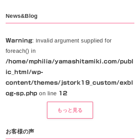
News&Blog
: Invalid argument supplied for
Warning
foreach() in
/home/mphilia/yamashitamiki.com/publ
ic_html/wp-
content/themes/jstork19_custom/exbl
on line
og-sp.php
12
もっと見る
お客様の声