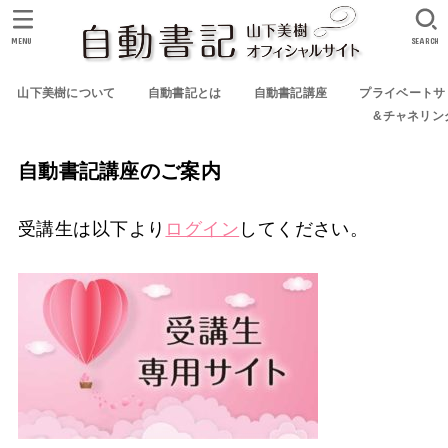
MENU
SEARCH
山下美樹について
自動書記とは
自動書記講座
プライベートサ
&チャネリン
自動書記講座のご案内
受講生は以下より
ログイン
してください。