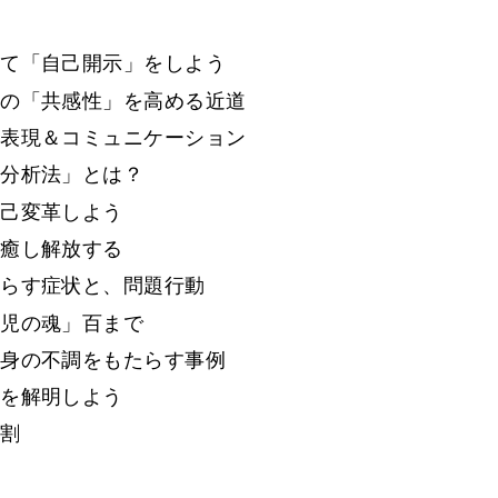
めて「自己開示」をしよう
への「共感性」を高める近道
己表現＆コミュニケーション
理分析法」とは？
自己変革しよう
、癒し解放する
たらす症状と、問題行動
胎児の魂」百まで
心身の不調をもたらす事例
果を解明しよう
役割