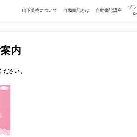
プラ
山下美樹について
自動書記とは
自動書記講座
自動書記マスター講
自動書記セラピスト
自動書記チャネラー
プラ
自動
自動
ご案内
ください。