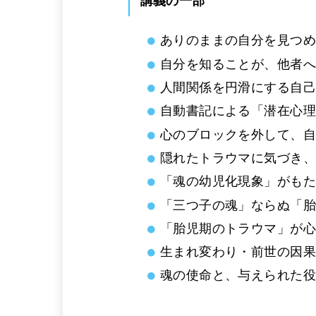
講義の一部
ありのままの自分を見つ
自分を知ることが、他者
人間関係を円滑にする自
自動書記による「潜在心
心のブロックを外して、
隠れたトラウマに気づき
「魂の幼児化現象」がも
「三つ子の魂」ならぬ「
「胎児期のトラウマ」が
生まれ変わり・前世の因
魂の使命と、与えられた