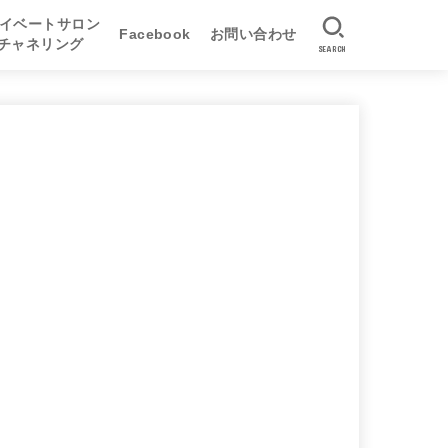
イベートサロン
Facebook
お問い合わせ
&チャネリング
SEARCH
座
養成講座
養成講座
イベートサロン
書記チャネリング
書記チャネリング体験手記
リアルチャネリング
写真による遠隔チャネリング
オンラインチャネリング