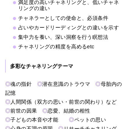
満足度の高いチャネリングと、低いチャネ
リングの違い
チャネラーとしての使命と、必須条件
占いやカードリーディングとの違いを示す
集中力を養い、深い洞察を行う瞑想法
チャネリングの精度を高めるetc
多彩なチャネリングテーマ
◎
魂の指針
◎
潜在意識のトラウマ
◎
母胎内の
記憶
◎
人間関係（双方の思い・前世の関わり）など
◎
前世の因果
◎
恋愛、結婚の相性
◎
子どもの本音や才能
◎
ペットの思い
◎
心身の不調の原因
◎
リサーチチャネリング