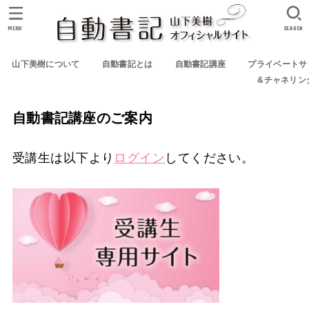
MENU
SEARCH
山下美樹について
自動書記とは
自動書記講座
プライベートサ
&チャネリン
自動書記講座のご案内
受講生は以下より
ログイン
してください。