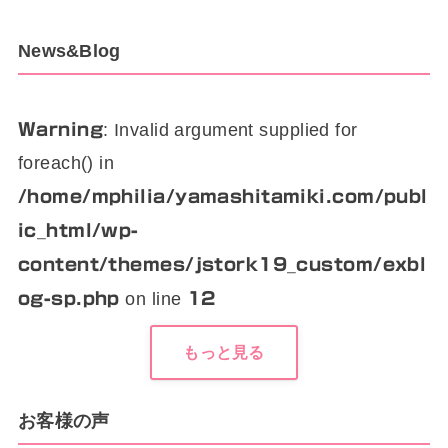
News&Blog
: Invalid argument supplied for
Warning
foreach() in
/home/mphilia/yamashitamiki.com/publ
ic_html/wp-
content/themes/jstork19_custom/exbl
on line
og-sp.php
12
もっと見る
お客様の声